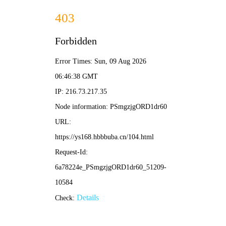
⚡ 九星霸体诀
热血玄幻 · 免费畅读
我的书架
留言
今日更新 28 部漫画
首页
恋爱
古装
玄幻
悬疑
搞笑
热血
都市
作品题材
全部
恋爱
古装
玄幻
悬疑
科幻
搞笑
热血
都市
校园